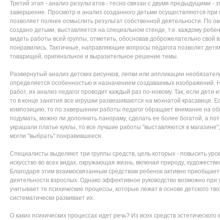
Третий этап - анализ результатов - тесно связан с двумя предыдущими - 
завершение. Просмотр и анализ созданного детьми осуществляются при и
позволяет полнее осмыслить результат собственной деятельности. По ок
создано детьми, выставляется на специальном стенде, т.е. каждому ребе
видеть работы всей группы, отметить, обосновав доброжелательно свой в
понравились. Тактичные, направляющие вопросы педагога позволят детям
товарищей, оригинальное и выразительное решение темы.
Развернутый анализ детских рисунков, лепки или аппликации необязател
определяется особенностью и назначением создаваемых изображений. Но
работ, их анализ педагог проводит каждый раз по-новому. Так, если дети
то в конце занятия все игрушки развешиваются на мохнатой красавице. Е
композицию, то по завершении работы педагог обращает внимание на об
подумать, можно ли дополнить панораму, сделать ее более богатой, а пот
украшали платье куклы, то все лучшие работы "выставляются в магазине",
могли "выбрать" понравившееся.
Специалисты выделяют три группы средств, цель которых - повысить уров
искусство во всех видах, окружающая жизнь, включая природу, художеств
Благодаря этим взаимосвязанным средствам ребенок активно приобщаетс
деятельности взрослых. Однако эффективное руководство возможно при у
учитывает те психические процессы, которые лежат в основе детского твор
систематически развивает их.
О каких психических процессах идет речь? Из всех средств эстетического 