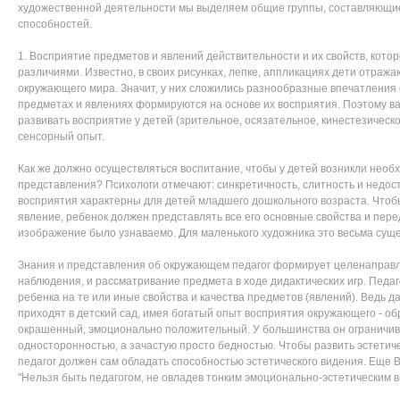
художественной деятельности мы выделяем общие группы, составляющие
способностей.
1. Восприятие предметов и явлений действительности и их свойств, кот
различиями. Известно, в своих рисунках, лепке, аппликациях дети отраж
окружающего мира. Значит, у них сложились разнообразные впечатления 
предметах и явлениях формируются на основе их восприятия. Поэтому в
развивать восприятие у детей (зрительное, осязательное, кинестезичес
сенсорный опыт.
Как же должно осуществляться воспитание, чтобы у детей возникли необ
представления? Психологи отмечают: синкретичность, слитность и недос
восприятия характерны для детей младшего дошкольного возраста. Чтоб
явление, ребенок должен представлять все его основные свойства и перед
изображение было узнаваемо. Для маленького художника это весьма сущ
Знания и представления об окружающем педагог формирует целенаправл
наблюдения, и рассматривание предмета в ходе дидактических игр. Педа
ребенка на те или иные свойства и качества предметов (явлений). Ведь д
приходят в детский сад, имея богатый опыт восприятия окружающего - об
окрашенный, эмоционально положительный. У большинства он ограничи
односторонностью, а зачастую просто бедностью. Чтобы развить эстетиче
педагог должен сам обладать способностью эстетического видения. Еще В
"Нельзя быть педагогом, не овладев тонким эмоционально-эстетическим 