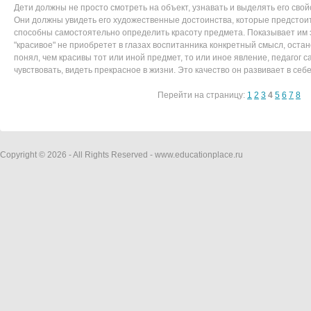
Дети должны не просто смотреть на объект, узнавать и выделять его свойс
Они должны увидеть его художественные достоинства, которые предстоит
способны самостоятельно определить красоту предмета. Показывает им э
"красивое" не приобретет в глазах воспитанника конкретный смысл, оста
понял, чем красивы тот или иной предмет, то или иное явление, педагог 
чувствовать, видеть прекрасное в жизни. Это качество он развивает в себ
Перейти на страницу:
1
2
3
4
5
6
7
8
Copyright © 2026 - All Rights Reserved - www.educationplace.ru