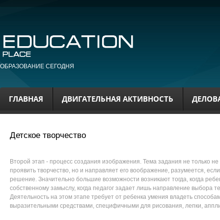
ОБРАЗОВАНИЕ СЕГОДНЯ
ГЛАВНАЯ
ДВИГАТЕЛЬНАЯ АКТИВНОСТЬ
ДЕЛОВ
Детское творчество
Второй этап - процесс создания изображения. Тема задания не только н
проявить творчество, но и направляет его воображение, разумеется, есл
решение. Значительно большие возможности возникают тогда, когда ребе
собственному замыслу, когда педагог задает лишь направление выбора 
Деятельность на этом этапе требует от ребенка умения владеть способа
выразительными средствами, специфичными для рисования, лепки, аппл