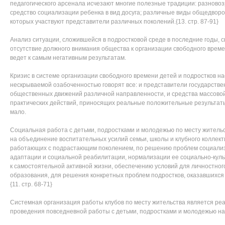
педагогического арсенала исчезают многие полезные традиции: разново
средство социализации ребенка в вид досуга; различные виды общедворо
которых участвуют представители различных поколений.{13. стр. 87-91}
Анализ ситуации, сложившейся в подростковой среде в последние годы, с
отсутствие должного внимания общества к организации свободного врем
ведет к самым негативным результатам.
Кризис в системе организации свободного времени детей и подростков нас
нескрываемой озабоченностью говорят все: и представители государствен
общественных движений различной направленности, и средства массово
практических действий, приносящих реальные положительные результат
мало.
Социальная работа с детьми, подростками и молодежью по месту жительс
на объединение воспитательных усилий семьи, школы и клубного коллект
работающих с подрастающим поколением, по решению проблем социализа
адаптации и социальной реабилитации, нормализации ее социально-куль
к самостоятельной активной жизни, обеспечению условий для личностного
образования, для решения конкретных проблем подростков, оказавшихся
{11. стр. 68-71}
Системная организация работы клубов по месту жительства является ре
проведения повседневной работы с детьми, подростками и молодежью н