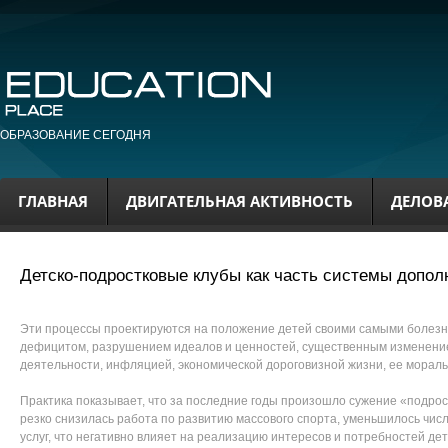
ОБРАЗОВАНИЕ СЕГОДНЯ
ГЛАВНАЯ
ДВИГАТЕЛЬНАЯ АКТИВНОСТЬ
ДЕЛОВ
Детско-подростковые клубы как часть системы допол
Эти процессы проектируются на положение детей своими самыми болез
дефицитом, разрушением идеалов и ценностей, существенным изменени
деятельности, инфляцией, экономической дороговизной жизни, ее морал
Практика показывает, что за последние годы произошло сужение «подрос
резко снизилась работа по развитию массового спорта, уменьшилось чис
услуг, что негативно влияет на реализацию интересов и потребностей дет