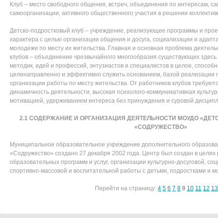
Клуб – место свободного общения, встреч, объединения по интересам, с
самоорганизации, активного общественного участия в решении коллектив
Детско-подростковый клуб – учреждение, реализующее программы и прое
характера с целью организации общения и досуга, социализации и адапта
молодежи по месту их жительства. Главная и основная проблема деятель
клубов – объединение чрезвычайного многообразия существующих здесь
методик, идей и профессий, энтузиастов и специалистов в целое, способ
целенаправленно и эффективно служить основанием, базой реализации 
организации работы по месту жительства. От работников клубов требуютс
динамичность деятельности, высокая психолого-коммуникативная культур
мотивацией, удерживанием интереса без принуждения и суровой дисцип
2.1 СОДЕРЖАНИЕ И ОРГАНИЗАЦИЯ ДЕЯТЕЛЬНОСТИ МОУДО «ДЕТ
«СОДРУЖЕСТВО»
Муниципальное образовательное учреждение дополнительного образова
«Содружество» создано 27 декабря 2002 года. Центр был создан в целя
образовательных программ и услуг, организации культурно-досуговой, со
спортивно-массовой и воспитательной работы с детьми, подростками и м
Перейти на страницу:
4
5
6
7
8
9
10
11
12
13